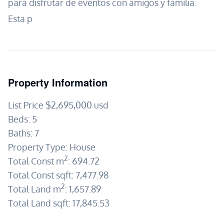
para disfrutar de eventos con amigos y familia.
Esta p
Property Information
List Price
$2,695,000
usd
Beds:
5
Baths:
7
Property Type:
House
2
Total Const m
:
694.72
Total Const sqft:
7,477.98
2
Total Land m
:
1,657.89
Total Land sqft:
17,845.53