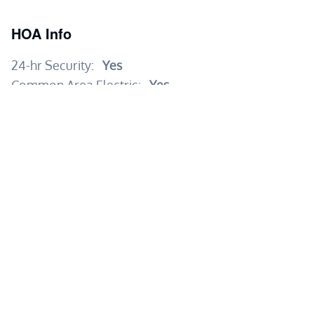
HOA Info
24-hr Security:
Yes
Common Area Electric:
Yes
Common Area Maintenance:
Yes
Common Area WiFi:
Yes
Dues per month pesos:
7,562
Garbage Pickup:
Yes
Garden Maintenance:
Yes
On-Site Admin:
Yes
Road Maintenance:
Yes
Connectivity