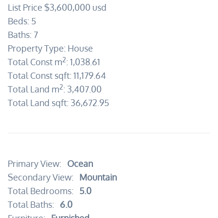
List Price
$3,600,000
usd
Beds:
5
Baths:
7
Property Type:
House
2
Total Const m
:
1,038.61
Total Const sqft:
11,179.64
2
Total Land m
:
3,407.00
Total Land sqft:
36,672.95
Primary View:
Ocean
Secondary View:
Mountain
Total Bedrooms:
5.0
Total Baths:
6.0