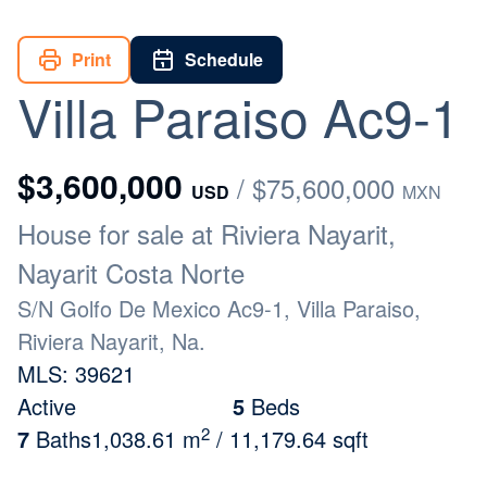
Print
Schedule
Villa Paraiso Ac9-1
$3,600,000
/ $75,600,000
USD
MXN
House for sale at Riviera Nayarit,
Nayarit Costa Norte
S/N Golfo De Mexico Ac9-1, Villa Paraiso,
Riviera Nayarit, Na.
MLS: 39621
Active
5
Beds
2
7
Baths
1,038.61 m
/ 11,179.64 sqft