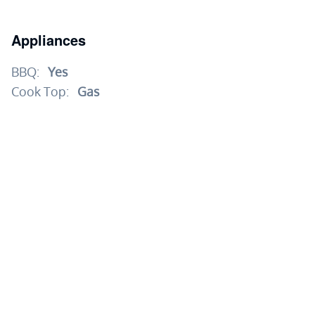
Appliances
BBQ:
Yes
Cook Top:
Gas
Dishwasher:
Yes
Dryer:
Electric
Hood/Vent:
Yes
Microwave:
Yes
Oven:
Electric
Refrigerator/Freezer:
Yes
Washer:
Yes