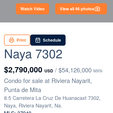
Watch Video
View all 46 photos
Print
Schedule
Naya 7302
$2,790,000
/ $54,126,000
USD
MXN
Condo for sale at Riviera Nayarit,
Punta de Mita
8.5 Carretera La Cruz De Huanacaxt 7302,
Naya, Riviera Nayarit, Na.
MLS: 37940