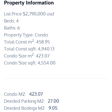
Property Information
List Price
$2,790,000
usd
Beds:
4
Baths:
6
Property Type:
Condo
2
Total Const m
:
458.95
Total Const sqft:
4,940.13
2
Condo Size m
:
423.07
Condo Size sqft:
4,554.00
Condo M2:
423.07
Deeded Parking M2:
27.00
Deeded Bodega M2:
9.05